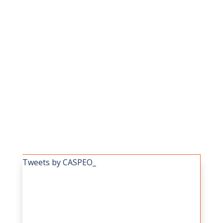
Este año, el 74º Congreso de la Sociedad
de la Industria Mineral en Francia 2025
tendrá lugar del 15 al 17 de octubre en
Orléans. ¡Venga a descubrir el enfoque de
CASPEO sobre la...
Tweets by CASPEO_