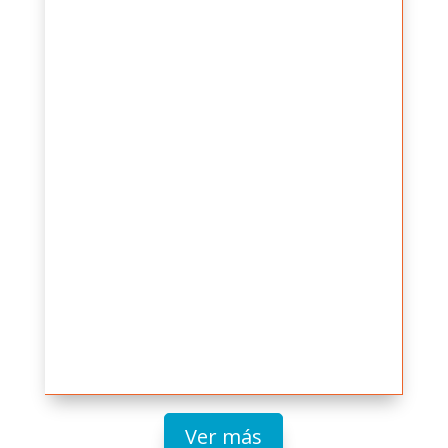
La versión 3.54 del software FLUIDFLOW
introduce nuevas y potentes
herramientas y mejoras para modelar
redes de flujo de fluidos de forma más
rápida y precisa. Esta versión...
Ver más