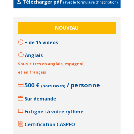

Télécharger pdf
(avec le formulaire d’inscription)
NOUVEAU
}
+ de 15 vidéos
v
Anglais
Sous-titres en anglais, espagnol,
et en français
500 €
/ personne

(hors taxes)

Sur demande

En ligne : à votre rythme
i
Certification CASPEO